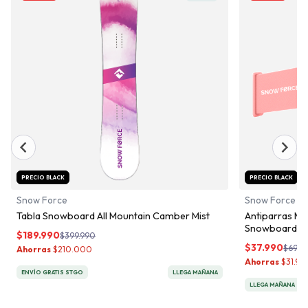
PRECIO BLACK
PRECIO BLACK
Snow Force
Snow Force
Tabla Snowboard All Mountain Camber Mist
Antiparras Ma
Snowboard No
Limpiar
$
189.990
$
399.990
Agregar
$
37.990
$
69.9
Ahorras
$
210.000
al
Ahorras
$
31.98
carrito
ENVÍO GRATIS STGO
LLEGA MAÑANA
LLEGA MAÑANA