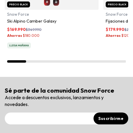
PRECIO BLACK
PRECIO BLACK
Snow Force
Snow Force
Ski Alpino Camber Galaxy
Fijaciones de
$
169.990
$
179.990
$
349.990
$
299
Ahorras
$
180.000
Ahorras
$
120.
LLEGA MAÑANA
Sé parte de la comunidad Snow Force
Accede a descuentos exclusivos, lanzamientos y
novedades.
Suscribirme