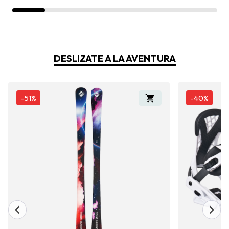
DESLIZATE A LA AVENTURA
-
51%
-
40%